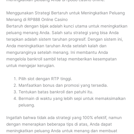
Menggunakan Strategi Bertaruh untuk Meningkatkan Peluang
Menang di RP888 Online Casino
Bertaruh dengan bijak adalah kunci utama untuk meningkatkan
peluang menang Anda. Salah satu strategi yang bisa Anda
terapkan adalah sistem taruhan progresif. Dengan sistem ini,
Anda meningkatkan taruhan Anda setelah kalah dan
menguranginya setelah menang. Ini membantu Anda
mengelola bankroll sambil tetap memberikan kesempatan
untuk mengejar kerugian.
Pilih slot dengan RTP tinggi.
Manfaatkan bonus dan promosi yang tersedia.
Tentukan batas bankroll dan patuhi itu.
Bermain di waktu yang lebih sepi untuk memaksimalkan
peluang.
Ingatlah bahwa tidak ada strategi yang 100% efektif, namun
dengan menerapkan beberapa tips di atas, Anda dapat
meningkatkan peluang Anda untuk menang dan membuat