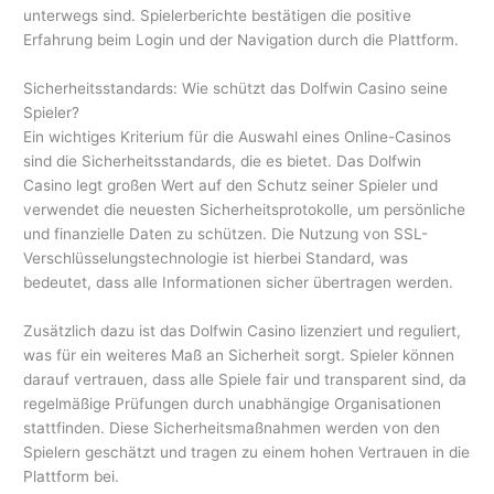
unterwegs sind. Spielerberichte bestätigen die positive
Erfahrung beim Login und der Navigation durch die Plattform.
Sicherheitsstandards: Wie schützt das Dolfwin Casino seine
Spieler?
Ein wichtiges Kriterium für die Auswahl eines Online-Casinos
sind die Sicherheitsstandards, die es bietet. Das Dolfwin
Casino legt großen Wert auf den Schutz seiner Spieler und
verwendet die neuesten Sicherheitsprotokolle, um persönliche
und finanzielle Daten zu schützen. Die Nutzung von SSL-
Verschlüsselungstechnologie ist hierbei Standard, was
bedeutet, dass alle Informationen sicher übertragen werden.
Zusätzlich dazu ist das Dolfwin Casino lizenziert und reguliert,
was für ein weiteres Maß an Sicherheit sorgt. Spieler können
darauf vertrauen, dass alle Spiele fair und transparent sind, da
regelmäßige Prüfungen durch unabhängige Organisationen
stattfinden. Diese Sicherheitsmaßnahmen werden von den
Spielern geschätzt und tragen zu einem hohen Vertrauen in die
Plattform bei.