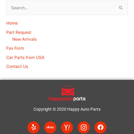
S
e
Home
a
Part Request
r
New Arrivals
c
Fax Form
h
Car Parts from USA
f
o
Contact Us
r
:
Copyright © 2020 Happy Auto Parts
Y
E
I
I
F
e
b
c
c
a
l
a
o
o
c