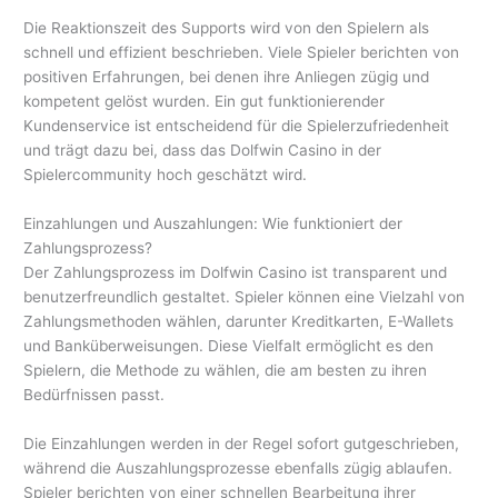
Die Reaktionszeit des Supports wird von den Spielern als
schnell und effizient beschrieben. Viele Spieler berichten von
positiven Erfahrungen, bei denen ihre Anliegen zügig und
kompetent gelöst wurden. Ein gut funktionierender
Kundenservice ist entscheidend für die Spielerzufriedenheit
und trägt dazu bei, dass das Dolfwin Casino in der
Spielercommunity hoch geschätzt wird.
Einzahlungen und Auszahlungen: Wie funktioniert der
Zahlungsprozess?
Der Zahlungsprozess im Dolfwin Casino ist transparent und
benutzerfreundlich gestaltet. Spieler können eine Vielzahl von
Zahlungsmethoden wählen, darunter Kreditkarten, E-Wallets
und Banküberweisungen. Diese Vielfalt ermöglicht es den
Spielern, die Methode zu wählen, die am besten zu ihren
Bedürfnissen passt.
Die Einzahlungen werden in der Regel sofort gutgeschrieben,
während die Auszahlungsprozesse ebenfalls zügig ablaufen.
Spieler berichten von einer schnellen Bearbeitung ihrer