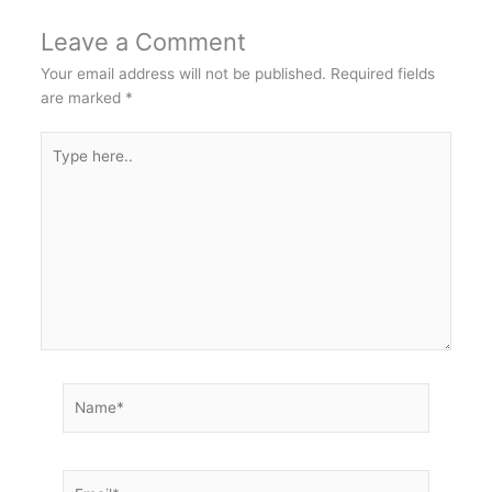
Leave a Comment
Your email address will not be published.
Required fields
are marked
*
Type
here..
Name*
Email*