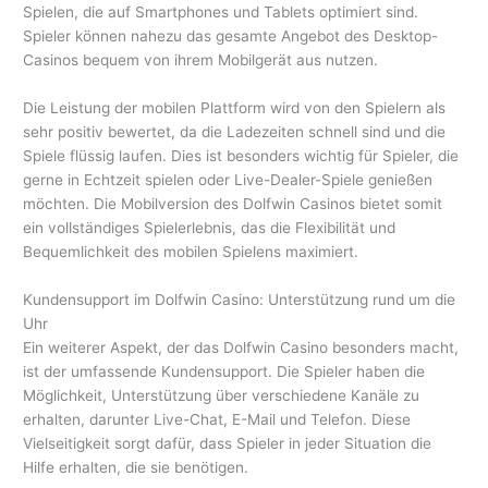
Spielen, die auf Smartphones und Tablets optimiert sind.
Spieler können nahezu das gesamte Angebot des Desktop-
Casinos bequem von ihrem Mobilgerät aus nutzen.
Die Leistung der mobilen Plattform wird von den Spielern als
sehr positiv bewertet, da die Ladezeiten schnell sind und die
Spiele flüssig laufen. Dies ist besonders wichtig für Spieler, die
gerne in Echtzeit spielen oder Live-Dealer-Spiele genießen
möchten. Die Mobilversion des Dolfwin Casinos bietet somit
ein vollständiges Spielerlebnis, das die Flexibilität und
Bequemlichkeit des mobilen Spielens maximiert.
Kundensupport im Dolfwin Casino: Unterstützung rund um die
Uhr
Ein weiterer Aspekt, der das Dolfwin Casino besonders macht,
ist der umfassende Kundensupport. Die Spieler haben die
Möglichkeit, Unterstützung über verschiedene Kanäle zu
erhalten, darunter Live-Chat, E-Mail und Telefon. Diese
Vielseitigkeit sorgt dafür, dass Spieler in jeder Situation die
Hilfe erhalten, die sie benötigen.