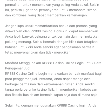
permainan untuk menemukan yang paling Anda sukai. Selain
itu, periksa juga tabel pembayaran untuk memahami simbol
dan kombinasi yang dapat memberikan kemenangan.
Jangan lupa untuk memanfaatkan bonus dan promosi yang
ditawarkan oleh RP888 Casino. Bonus ini dapat memberikan
Anda lebih banyak peluang untuk bermain dan meningkatkan
peluang menang. Selalu bermain dengan bijak dan tetapkan
batasan untuk diri Anda sendiri agar pengalaman bermain
tetap menyenangkan dan tidak merugikan.
Manfaat Menggunakan RP888 Casino Online Login untuk Para
Penggemar Judi
RP888 Casino Online Login menawarkan banyak manfaat bagi
para penggemar judi. Pertama, Anda dapat mengakses
berbagai permainan dari kenyamanan rumah Anda sendiri
tanpa perlu pergi ke kasino fisik. Ini memberikan kebebasan
dan fleksibilitas dalam bermain kapan saja dan di mana saja.
Selain itu, dengan menggunakan RP888 Casino login, Anda