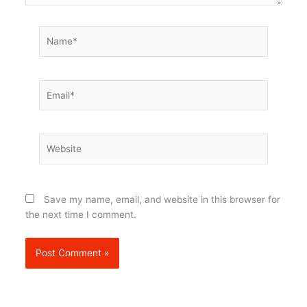
Name*
Email*
Website
Save my name, email, and website in this browser for
the next time I comment.