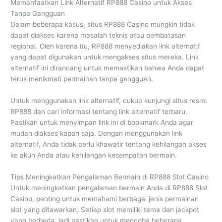
Memanfaatkan Link Alternatif RP888 Casino untuk Akses
Tanpa Gangguan
Dalam beberapa kasus, situs RP888 Casino mungkin tidak
dapat diakses karena masalah teknis atau pembatasan
regional. Oleh karena itu, RP888 menyediakan link alternatif
yang dapat digunakan untuk mengakses situs mereka. Link
alternatif ini dirancang untuk memastikan bahwa Anda dapat
terus menikmati permainan tanpa gangguan.
Untuk menggunakan link alternatif, cukup kunjungi situs resmi
RP888 dan cari informasi tentang link alternatif terbaru.
Pastikan untuk menyimpan link ini di bookmark Anda agar
mudah diakses kapan saja. Dengan menggunakan link
alternatif, Anda tidak perlu khawatir tentang kehilangan akses
ke akun Anda atau kehilangan kesempatan bermain.
Tips Meningkatkan Pengalaman Bermain di RP888 Slot Casino
Untuk meningkatkan pengalaman bermain Anda di RP888 Slot
Casino, penting untuk memahami berbagai jenis permainan
slot yang ditawarkan. Setiap slot memiliki tema dan jackpot
yang berbeda, jadi pastikan untuk mencoba beberapa