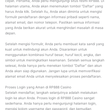
cepat. Pertama, Anda perlu mengunjungi situs resmi RP888. Di
halaman utama, Anda akan menemukan tombol “Daftar” yang
harus Anda klik. Setelah itu, Anda akan diminta untuk mengisi
formulir pendaftaran dengan informasi pribadi seperti nama,
alamat email, dan nomor telepon. Pastikan semua informasi
yang Anda berikan akurat untuk menghindari masalah di masa
depan.
Setelah mengisi formulir, Anda perlu membuat kata sandi yang
kuat untuk melindungi akun Anda. Disarankan untuk
menggunakan kombinasi huruf besar, huruf kecil, angka, dan
simbol untuk meningkatkan keamanan. Setelah semua langkah
selesai, Anda hanya perlu menekan tombol “Daftar” dan akun
Anda akan siap digunakan. Jangan lupa untuk memverifikasi
alamat email Anda untuk menyelesaikan proses pendaftaran.
Proses Login yang Aman di RP888 Casino
Setelah mendaftar, langkah selanjutnya adalah melakukan
login ke akun Anda. Proses login di RP888 Casino sangat
sederhana. Anda hanya perlu mengunjungi halaman login,
mengisi kolom username dan password, dan kemudian