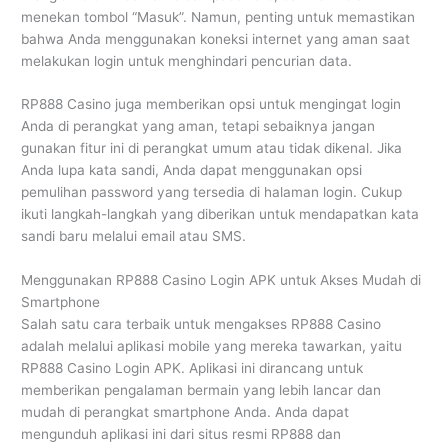
menekan tombol “Masuk”. Namun, penting untuk memastikan
bahwa Anda menggunakan koneksi internet yang aman saat
melakukan login untuk menghindari pencurian data.
RP888 Casino juga memberikan opsi untuk mengingat login
Anda di perangkat yang aman, tetapi sebaiknya jangan
gunakan fitur ini di perangkat umum atau tidak dikenal. Jika
Anda lupa kata sandi, Anda dapat menggunakan opsi
pemulihan password yang tersedia di halaman login. Cukup
ikuti langkah-langkah yang diberikan untuk mendapatkan kata
sandi baru melalui email atau SMS.
Menggunakan RP888 Casino Login APK untuk Akses Mudah di
Smartphone
Salah satu cara terbaik untuk mengakses RP888 Casino
adalah melalui aplikasi mobile yang mereka tawarkan, yaitu
RP888 Casino Login APK. Aplikasi ini dirancang untuk
memberikan pengalaman bermain yang lebih lancar dan
mudah di perangkat smartphone Anda. Anda dapat
mengunduh aplikasi ini dari situs resmi RP888 dan