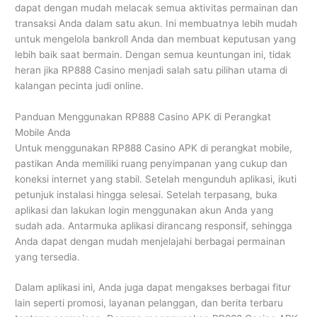
dapat dengan mudah melacak semua aktivitas permainan dan
transaksi Anda dalam satu akun. Ini membuatnya lebih mudah
untuk mengelola bankroll Anda dan membuat keputusan yang
lebih baik saat bermain. Dengan semua keuntungan ini, tidak
heran jika RP888 Casino menjadi salah satu pilihan utama di
kalangan pecinta judi online.
Panduan Menggunakan RP888 Casino APK di Perangkat
Mobile Anda
Untuk menggunakan RP888 Casino APK di perangkat mobile,
pastikan Anda memiliki ruang penyimpanan yang cukup dan
koneksi internet yang stabil. Setelah mengunduh aplikasi, ikuti
petunjuk instalasi hingga selesai. Setelah terpasang, buka
aplikasi dan lakukan login menggunakan akun Anda yang
sudah ada. Antarmuka aplikasi dirancang responsif, sehingga
Anda dapat dengan mudah menjelajahi berbagai permainan
yang tersedia.
Dalam aplikasi ini, Anda juga dapat mengakses berbagai fitur
lain seperti promosi, layanan pelanggan, dan berita terbaru