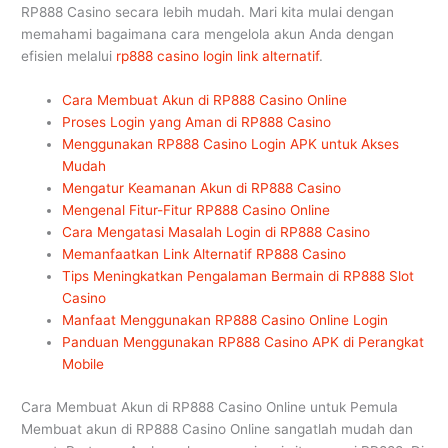
RP888 Casino secara lebih mudah. Mari kita mulai dengan
memahami bagaimana cara mengelola akun Anda dengan
efisien melalui
rp888 casino login link alternatif
.
Cara Membuat Akun di RP888 Casino Online
Proses Login yang Aman di RP888 Casino
Menggunakan RP888 Casino Login APK untuk Akses
Mudah
Mengatur Keamanan Akun di RP888 Casino
Mengenal Fitur-Fitur RP888 Casino Online
Cara Mengatasi Masalah Login di RP888 Casino
Memanfaatkan Link Alternatif RP888 Casino
Tips Meningkatkan Pengalaman Bermain di RP888 Slot
Casino
Manfaat Menggunakan RP888 Casino Online Login
Panduan Menggunakan RP888 Casino APK di Perangkat
Mobile
Cara Membuat Akun di RP888 Casino Online untuk Pemula
Membuat akun di RP888 Casino Online sangatlah mudah dan