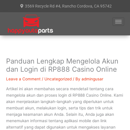
Skip
3569 Recycle Rd #4, Rancho Cordova, CA 95742
to
content
Panduan Lengkap Mengelola Akun
dan Login di RP888 Casino Online
Leave a Comment
/
Uncategorized
/ By
admingusar
Artikel ini akan membahas secara mendetail tentang cara
mengelola akun dan proses login di RP888 Casino Online. Kami
akan menjelaskan langkah-langkah yang diperlukan untuk
membuat akun, melakukan login, serta tips dan trik untuk
menjaga keamanan akun Anda. Selain itu, Anda juga akan
menemukan informasi tentang aplikasi mobile dan link
alternatif yang dapat digunakan untuk mengakses layanan