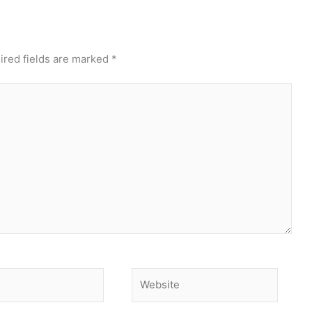
ired fields are marked
*
Website