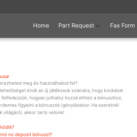
Home
Part Request
Fax Form
usar
erezheted meg és használhatod fel?
lehetőséget kínál az új játékosok számára, hogy kockázat
en felfedezzük, hogyan juthatsz hozzá ehhez a bónuszhoz,
érdemes figyelni a bónuszok igénylésekor. Ha szeretnél
világáról, akkor tarts velünk!
űködik?
inó no deposit bónuszt?