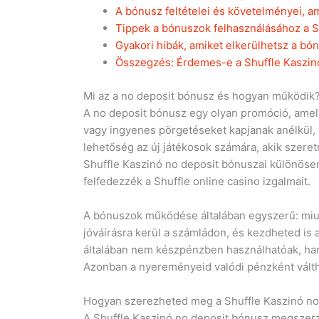
A bónusz feltételei és követelményei, am
Tippek a bónuszok felhasználásához a S
Gyakori hibák, amiket elkerülhetsz a bó
Összegzés: Érdemes-e a Shuffle Kaszin
Mi az a no deposit bónusz és hogyan működik
A no deposit bónusz egy olyan promóció, amely
vagy ingyenes pörgetéseket kapjanak anélkül, 
lehetőség az új játékosok számára, akik szeret
Shuffle Kaszinó no deposit bónuszai különöse
felfedezzék a Shuffle online casino izgalmait.
A bónuszok működése általában egyszerű: miut
jóváírásra kerül a számládon, és kezdheted is
általában nem készpénzben használhatóak, han
Azonban a nyereményeid valódi pénzként válthat
Hogyan szerezheted meg a Shuffle Kaszinó no
A Shuffle Kaszinó no deposit bónusz megszerzé