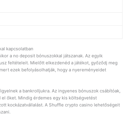
kal kapcsolatban
ikor a no deposit bónuszokkal játszanak. Az egyik
sz feltételeit. Mielőtt elkezdenéd a játékot, győződj meg
 mert ezek befolyásolhatják, hogy a nyereményeidet
figyelnek a bankrolljukra. Az ingyenes bónuszok csábítóak,
 el őket. Mindig érdemes egy kis költségvetést
zott kockázatvállalást. A Shuffle crypto casino lehetőségeit
szani.