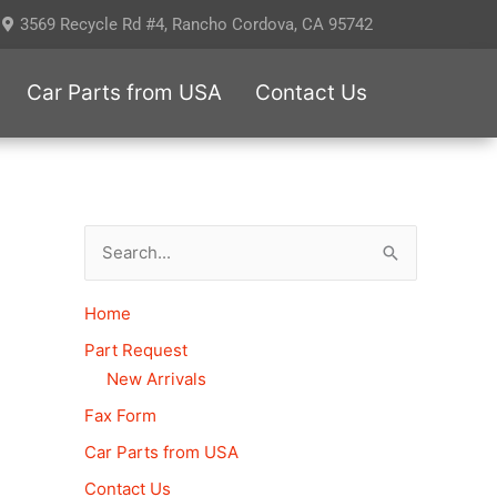
3569 Recycle Rd #4, Rancho Cordova, CA 95742
Car Parts from USA
Contact Us
S
e
Home
a
Part Request
r
New Arrivals
c
Fax Form
h
Car Parts from USA
f
Contact Us
o