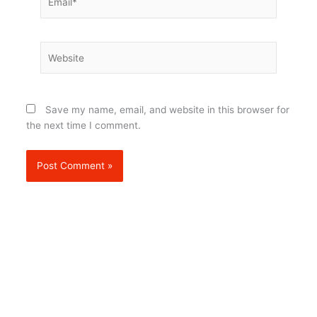
Website
Save my name, email, and website in this browser for
the next time I comment.