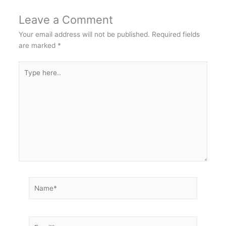
Leave a Comment
Your email address will not be published.
Required fields
are marked
*
Type
here..
Name*
Email*