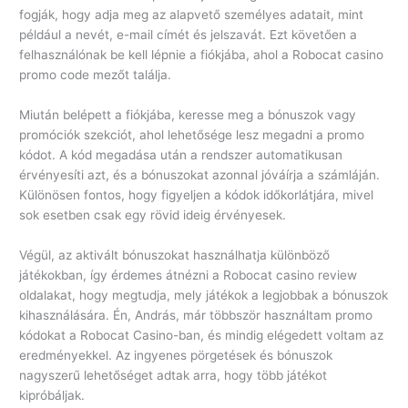
fogják, hogy adja meg az alapvető személyes adatait, mint
például a nevét, e-mail címét és jelszavát. Ezt követően a
felhasználónak be kell lépnie a fiókjába, ahol a Robocat casino
promo code mezőt találja.
Miután belépett a fiókjába, keresse meg a bónuszok vagy
promóciók szekciót, ahol lehetősége lesz megadni a promo
kódot. A kód megadása után a rendszer automatikusan
érvényesíti azt, és a bónuszokat azonnal jóváírja a számláján.
Különösen fontos, hogy figyeljen a kódok időkorlátjára, mivel
sok esetben csak egy rövid ideig érvényesek.
Végül, az aktivált bónuszokat használhatja különböző
játékokban, így érdemes átnézni a Robocat casino review
oldalakat, hogy megtudja, mely játékok a legjobbak a bónuszok
kihasználására. Én, András, már többször használtam promo
kódokat a Robocat Casino-ban, és mindig elégedett voltam az
eredményekkel. Az ingyenes pörgetések és bónuszok
nagyszerű lehetőséget adtak arra, hogy több játékot
kipróbáljak.