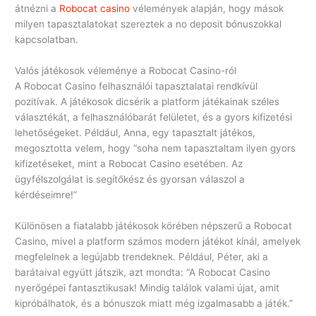
átnézni a
Robocat casino
vélemények alapján, hogy mások
milyen tapasztalatokat szereztek a no deposit bónuszokkal
kapcsolatban.
Valós játékosok véleménye a Robocat Casino-ról
A Robocat Casino felhasználói tapasztalatai rendkívül
pozitívak. A játékosok dicsérik a platform játékainak széles
választékát, a felhasználóbarát felületet, és a gyors kifizetési
lehetőségeket. Például, Anna, egy tapasztalt játékos,
megosztotta velem, hogy “soha nem tapasztaltam ilyen gyors
kifizetéseket, mint a Robocat Casino esetében. Az
ügyfélszolgálat is segítőkész és gyorsan válaszol a
kérdéseimre!”
Különösen a fiatalabb játékosok körében népszerű a Robocat
Casino, mivel a platform számos modern játékot kínál, amelyek
megfelelnek a legújabb trendeknek. Például, Péter, aki a
barátaival együtt játszik, azt mondta: “A Robocat Casino
nyerőgépei fantasztikusak! Mindig találok valami újat, amit
kipróbálhatok, és a bónuszok miatt még izgalmasabb a játék.”