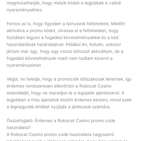
megmutathatják, hogy melyik kódok a legjobbak a valódi
nyereményekhez.
Fontos az is, hogy figyeljen a bónuszok feltételeire. Mielőtt
aktiválná a promo kódot, olvassa el a feltételeket, hogy
tisztában legyen a fogadási követelményekkel és a kód
használatának határidejével. Például én, Katalin, sokszor
jártam már úgy, hogy egy vonzó bónuszt aktiváltam, de a
fogadási követelmények miatt nem tudtam kivenni a
nyereményeimet.
Végül, ne feledje, hogy a promóciók időszakosak lehetnek, így
érdemes rendszeresen ellenőrizni a Robocat Casino
weboldalát, hogy ne maradjon le a legújabb ajánlatokról. A
legjobban a friss ajánlatok között érdemes keresni, mivel ezek
a legnagyobb értéket nyújtják a játékosok számára.
Összefoglaló: Érdemes a Robocat Casino promo code
használata?
A Robocat Casino promo code használata nagyszerű