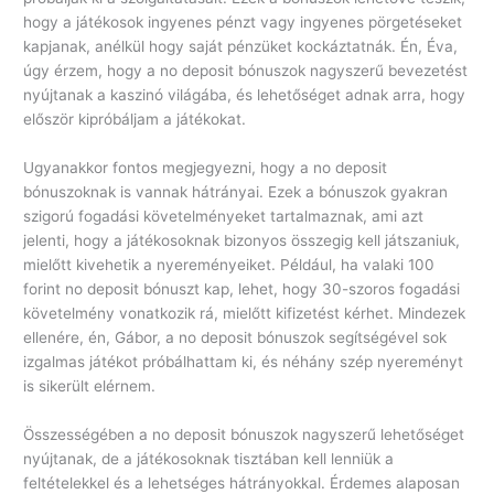
hogy a játékosok ingyenes pénzt vagy ingyenes pörgetéseket
kapjanak, anélkül hogy saját pénzüket kockáztatnák. Én, Éva,
úgy érzem, hogy a no deposit bónuszok nagyszerű bevezetést
nyújtanak a kaszinó világába, és lehetőséget adnak arra, hogy
először kipróbáljam a játékokat.
Ugyanakkor fontos megjegyezni, hogy a no deposit
bónuszoknak is vannak hátrányai. Ezek a bónuszok gyakran
szigorú fogadási követelményeket tartalmaznak, ami azt
jelenti, hogy a játékosoknak bizonyos összegig kell játszaniuk,
mielőtt kivehetik a nyereményeiket. Például, ha valaki 100
forint no deposit bónuszt kap, lehet, hogy 30-szoros fogadási
követelmény vonatkozik rá, mielőtt kifizetést kérhet. Mindezek
ellenére, én, Gábor, a no deposit bónuszok segítségével sok
izgalmas játékot próbálhattam ki, és néhány szép nyereményt
is sikerült elérnem.
Összességében a no deposit bónuszok nagyszerű lehetőséget
nyújtanak, de a játékosoknak tisztában kell lenniük a
feltételekkel és a lehetséges hátrányokkal. Érdemes alaposan