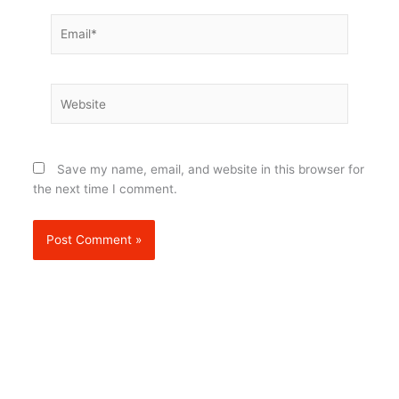
Email*
Website
Save my name, email, and website in this browser for
the next time I comment.