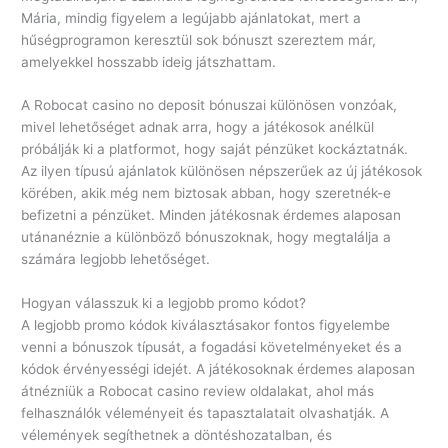
Mária, mindig figyelem a legújabb ajánlatokat, mert a
hűségprogramon keresztül sok bónuszt szereztem már,
amelyekkel hosszabb ideig játszhattam.
A Robocat casino no deposit bónuszai különösen vonzóak,
mivel lehetőséget adnak arra, hogy a játékosok anélkül
próbálják ki a platformot, hogy saját pénzüket kockáztatnák.
Az ilyen típusú ajánlatok különösen népszerűek az új játékosok
körében, akik még nem biztosak abban, hogy szeretnék-e
befizetni a pénzüket. Minden játékosnak érdemes alaposan
utánanéznie a különböző bónuszoknak, hogy megtalálja a
számára legjobb lehetőséget.
Hogyan válasszuk ki a legjobb promo kódot?
A legjobb promo kódok kiválasztásakor fontos figyelembe
venni a bónuszok típusát, a fogadási követelményeket és a
kódok érvényességi idejét. A játékosoknak érdemes alaposan
átnézniük a Robocat casino review oldalakat, ahol más
felhasználók véleményeit és tapasztalatait olvashatják. A
vélemények segíthetnek a döntéshozatalban, és