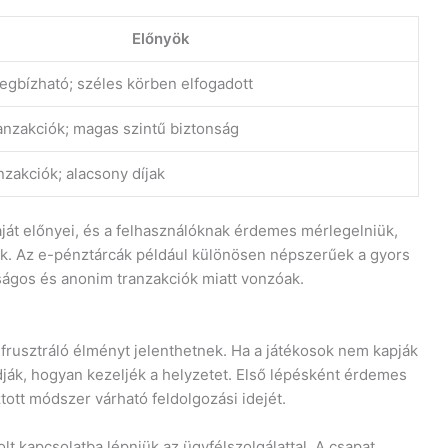
Előnyök
egbízható; széles körben elfogadott
anzakciók; magas szintű biztonság
zakciók; alacsony díjak
át előnyei, és a felhasználóknak érdemes mérlegelniük,
ek. Az e-pénztárcák például különösen népszerűek a gyors
onságos és anonim tranzakciók miatt vonzóak.
frusztráló élményt jelenthetnek. Ha a játékosok nem kapják
ják, hogyan kezeljék a helyzetet. Első lépésként érdemes
sztott módszer várható feldolgozási idejét.
olt kapcsolatba lépniük az ügyfélszolgálattal. A csapat