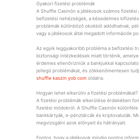
Gyakori fizetési problémák
A Shuffle Casinón a játékosok számos fizetési
befizetési nehézségek, a késedelmes kifizetése
problémák különböző okokból adódhatnak, példáu
vagy a játékosok által megadott információk po
Az egyik leggyakoribb probléma a befizetési tra
biztonsági intézkedések miatt történik, amely
érdemes ellenőrizniük a bankjukkal kapcsolatos
jellegű problémákat, és zökkenőmentesen tudja
shuffle kaszin yob com
oldalra.
Hogyan lehet elkerülni a fizetési problémákat?
A fizetési problémák elkerülése érdekében fon
fizetési módokról. A Shuffle Casinón különféle
bankkártyák, e-pénztárcák és kriptovaluták. M
megvizsgálni azok előnyeit és hátrányait.
Fontos, hogy a játékosok mindig pontos informá