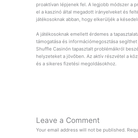
proaktívan lépjenek fel. A legjobb módszer a 
el a kaszinó által megadott irányelveket és fel
játékosoknak abban, hogy elkerüljék a késedel
A játékosoknak emellett érdemes a tapasztalat
támogatása és információmegosztása segíthet 
Shuffle Casinón tapasztalt problémáikról beszé
helyzeteket a jövőben. Az aktív részvétel a 
és a sikeres fizetési megoldásokhoz.
←
Previous Post
Leave a Comment
Your email address will not be published.
Requ