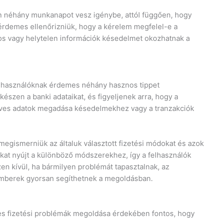
an néhány munkanapot vesz igénybe, attól függően, hogy
érdemes ellenőrizniük, hogy a kérelem megfelel-e a
ányos vagy helytelen információk késedelmet okozhatnak a
lhasználóknak érdemes néhány hasznos tippet
észen a banki adataikat, és figyeljenek arra, hogy a
éves adatok megadása késedelmekhez vagy a tranzakciók
gismerniük az általuk választott fizetési módokat és azok
tókat nyújt a különböző módszerekhez, így a felhasználók
en kívül, ha bármilyen problémát tapasztalnak, az
kemberek gyorsan segíthetnek a megoldásban.
res fizetési problémák megoldása érdekében fontos, hogy