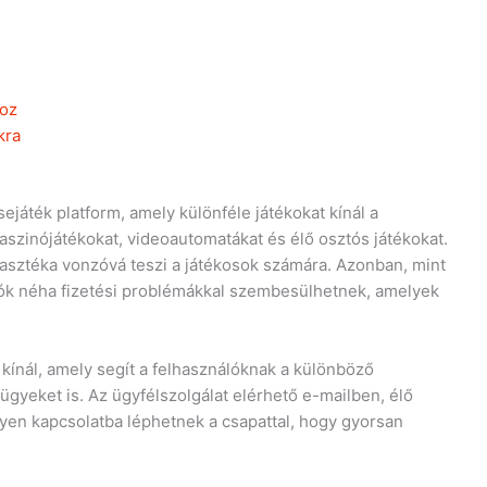
hoz
kra
játék platform, amely különféle játékokat kínál a
aszinójátékokat, videoautomatákat és élő osztós játékokat.
álasztéka vonzóvá teszi a játékosok számára. Azonban, mint
lók néha fizetési problémákkal szembesülhetnek, amelyek
kínál, amely segít a felhasználóknak a különböző
gyeket is. Az ügyfélszolgálat elérhető e-mailben, élő
nyen kapcsolatba léphetnek a csapattal, hogy gyorsan