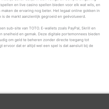
lspellen en live casino spellen bieden voor elk wat wils, en
maken de ervaring nog beter. Het legaal online gokken in
 is de markt aanzienlijk gegroeid en geëvolueerd.
een sub-site van TOTO. E-wallets zoals PayPal, Skrill en
un snelheid en gemak. Deze digitale portemonnees bieden
udig om geld te beheren zonder directe toegang tot
ervoor dat er altijd wel een spel is dat aansluit bij de
Next Post