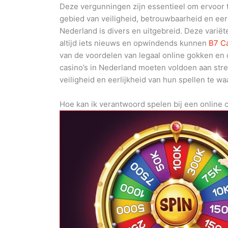
Deze vergunningen zijn essentieel om ervoor t
gebied van veiligheid, betrouwbaarheid en eerli
Nederland is divers en uitgebreid. Deze variëtei
altijd iets nieuws en opwindends kunnen
B7 С
van de voordelen van legaal online gokken en d
casino’s in Nederland moeten voldoen aan str
veiligheid en eerlijkheid van hun spellen te w
Hoe kan ik verantwoord spelen bij een online 