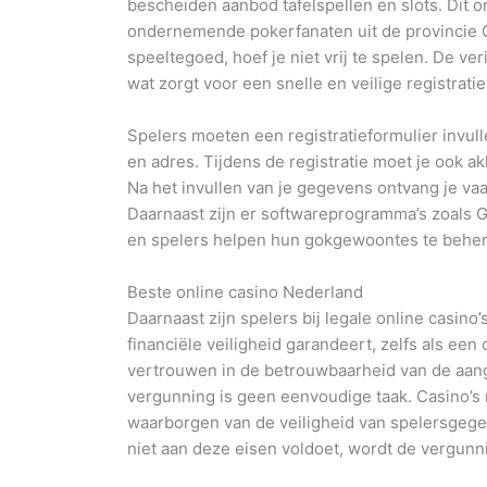
bescheiden aanbod tafelspellen en slots. Dit on
ondernemende pokerfanaten uit de provincie Gr
speeltegoed, hoef je niet vrij te spelen. De ve
wat zorgt voor een snelle en veilige registratie
Spelers moeten een registratieformulier invu
en adres. Tijdens de registratie moet je ook 
Na het invullen van je gegevens ontvang je vaa
Daarnaast zijn er softwareprogramma’s zoals 
en spelers helpen hun gokgewoontes te beher
Beste online casino Nederland
Daarnaast zijn spelers bij legale online casin
financiële veiligheid garandeert, zelfs als een 
vertrouwen in de betrouwbaarheid van de aan
vergunning is geen eenvoudige taak. Casino’s 
waarborgen van de veiligheid van spelersgegev
niet aan deze eisen voldoet, wordt de vergun