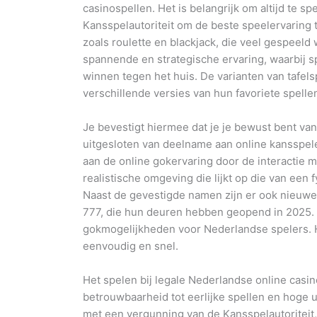
casinospellen. Het is belangrijk om altijd te s
Kansspelautoriteit om de beste speelervaring 
zoals roulette en blackjack, die veel gespeeld
spannende en strategische ervaring, waarbij 
winnen tegen het huis. De varianten van tafels
verschillende versies van hun favoriete spelle
Je bevestigt hiermee dat je je bewust bent van 
uitgesloten van deelname aan online kansspel
aan de online gokervaring door de interactie 
realistische omgeving die lijkt op die van een
Naast de gevestigde namen zijn er ook nieuwe
777, die hun deuren hebben geopend in 2025. 
gokmogelijkheden voor Nederlandse spelers. H
eenvoudig en snel.
Het spelen bij legale Nederlandse online casino
betrouwbaarheid tot eerlijke spellen en hoge 
met een vergunning van de Kansspelautoriteit, 