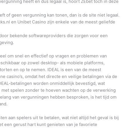
rgunning heeft en dus legaal is, hoort ZEbet toch in deze
t of geen vergunning kan tonen, dan is de site niet legaal.
ks.nl en Unibet Casino zijn enkele van de meest geliefde
oor bekende softwareproviders die zorgen voor een
geving.
eel om snel en effectief op vragen en problemen van
schikbaar op zowel desktop- als mobiele platforms,
torten en op te nemen. IDEAL is een van de meest
e casino’s, omdat het directe en veilige betalingen via de
DEAL-betalingen worden onmiddellijk bevestigd, wat
 met spelen zonder te hoeven wachten op de verwerking
belang van vergunningen hebben besproken, is het tijd om
and.
n aan spelers uit te betalen, wat niet altijd het geval is bij
 met een gerust hart kunt genieten van je favoriete