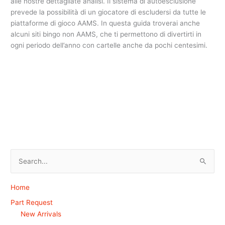
alle nostre dettagliate analisi. Il sistema di autoesclusione
prevede la possibilità di un giocatore di escludersi da tutte le
piattaforme di gioco AAMS. In questa guida troverai anche
alcuni siti bingo non AAMS, che ti permettono di divertirti in
ogni periodo dell’anno con cartelle anche da pochi centesimi.
←
Previous Post
Next Post
→
S
e
Home
a
Part Request
r
New Arrivals
c