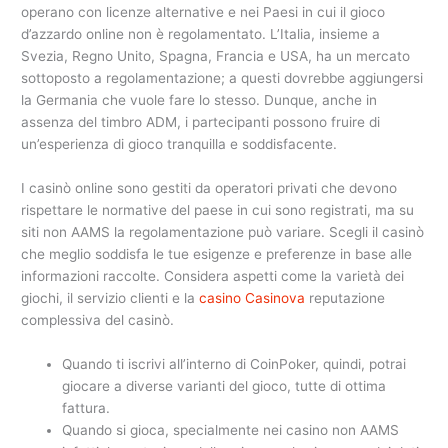
operano con licenze alternative e nei Paesi in cui il gioco
d’azzardo online non è regolamentato. L’Italia, insieme a
Svezia, Regno Unito, Spagna, Francia e USA, ha un mercato
sottoposto a regolamentazione; a questi dovrebbe aggiungersi
la Germania che vuole fare lo stesso. Dunque, anche in
assenza del timbro ADM, i partecipanti possono fruire di
un’esperienza di gioco tranquilla e soddisfacente.
I casinò online sono gestiti da operatori privati che devono
rispettare le normative del paese in cui sono registrati, ma su
siti non AAMS la regolamentazione può variare. Scegli il casinò
che meglio soddisfa le tue esigenze e preferenze in base alle
informazioni raccolte. Considera aspetti come la varietà dei
giochi, il servizio clienti e la
casino Casinova
reputazione
complessiva del casinò.
Quando ti iscrivi all’interno di CoinPoker, quindi, potrai
giocare a diverse varianti del gioco, tutte di ottima
fattura.
Quando si gioca, specialmente nei casino non AAMS