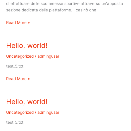
di effettuare delle scommesse sportive attraverso un'apposita
attendibili
sezione dedicata delle piattaforme. I casinò che
2025
Read More »
Hello, world!
Hello,
world!
Uncategorized
/
admingusar
test_5.txt
Read More »
Hello, world!
Hello,
world!
Uncategorized
/
admingusar
test_5.txt