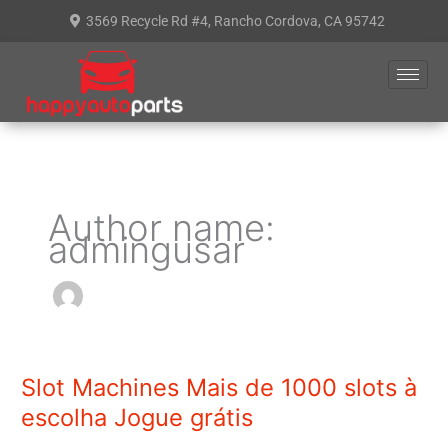
Skip
3569 Recycle Rd #4, Rancho Cordova, CA 95742
to
content
Author name:
admingusar
Slot Machines Mais de 1000 slots à
Slot
Machines
escolha Jogue grátis
Mais